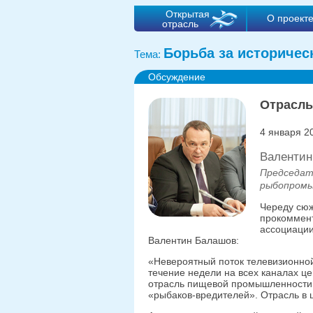
Открытая
О проект
отрасль
Борьба за историчес
Тема:
Обсуждение
Отрасль
4 января 2
Валенти
Председат
рыбопромы
Череду сюж
прокоммен
ассоциаци
Валентин Балашов:
«Невероятный поток телевизионной
течение недели на всех каналах ц
отрасль пищевой промышленности 
«рыбаков-вредителей». Отрасль в 