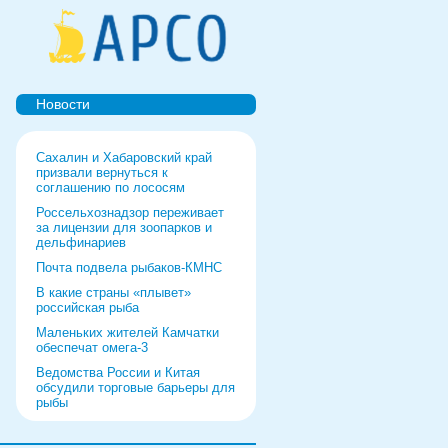
Новости
Сахалин и Хабаровский край
призвали вернуться к
соглашению по лососям
Россельхознадзор переживает
за лицензии для зоопарков и
дельфинариев
Почта подвела рыбаков-КМНС
В какие страны «плывет»
российская рыба
Маленьких жителей Камчатки
обеспечат омега-3
Ведомства России и Китая
обсудили торговые барьеры для
рыбы
Роспотребнадзор дал добро
форуму и выставке в Питере