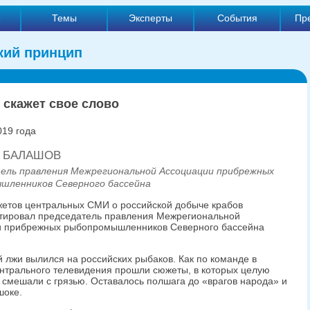
е
Темы
Эксперты
События
Пр
кий принцип
 скажет свое слово
019 года
н БАЛАШОВ
ель правления Межрегиональной Ассоциации прибрежных
шленников Северного бассейна
етов центральных СМИ о российской добыче крабов
тировал председатель правления Межрегиональной
и прибрежных рыбопромышленников Северного бассейна
 лжи вылился на российских рыбаков. Как по команде в
ентрального телевидения прошли сюжеты, в которых целую
смешали с грязью. Оставалось полшага до «врагов народа» и
шоке.