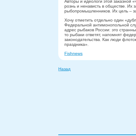
Авторы и идеологи этой заказной 
рознь и ненависть в обществе. Их
рыбопромышленников. Их цель – за
Хочу отметить отдельно один «дуб
Федеральной антимонопольной слу
адрес рыбаков России: это странные
то рыбаки ответят, напомнят феде
законодательства. Как люди флотс
праздника».
Fishnews
Назад