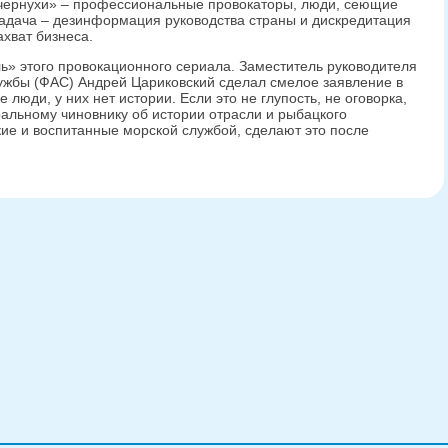
«чернухи» – профессиональные провокаторы, люди, сеющие
 задача – дезинформация руководства страны и дискредитация
хват бизнеса.
ль» этого провокационного сериала. Заместитель руководителя
жбы (ФАС) Андрей Цариковский сделал смелое заявление в
 люди, у них нет истории. Если это не глупость, не оговорка,
ральному чиновнику об истории отрасли и рыбацкого
кие и воспитанные морской службой, сделают это после