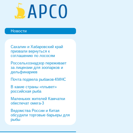
Новости
Сахалин и Хабаровский край
призвали вернуться к
соглашению по лососям
Россельхознадзор переживает
за лицензии для зоопарков и
дельфинариев
Почта подвела рыбаков-КМНС
В какие страны «плывет»
российская рыба
Маленьких жителей Камчатки
обеспечат омега-3
Ведомства России и Китая
обсудили торговые барьеры для
рыбы
Роспотребнадзор дал добро
форуму и выставке в Питере