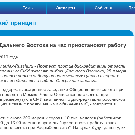
е
Темы
Эксперты
События
Пр
кий принцип
Дальнего Востока на час приостановят работу
2019 года
 Interfax-Russia.ru - Протест против дискредитации отрасли
еральных СМИ выразят рыбаки Дальнего Востока, 28 января
с приостановив работу на промысловых судах и в портах,
я в понедельник на сайте "Открытая отрасль".
поддержать экстренное заседание Общественного совета при
я пройдет в Москве. Члены Общественного совета при
ь развернутую в СМИ кампанию по дискредитации российской
ию в связи с прозвучавшими обвинениями", - говорится в
астие около 200 морских судов и 10 тыс. человек (работников
00 до 13:00 местного времени "приостановят работу в знак
нного совета при Росрыболовстве". На судах будут даны гудки