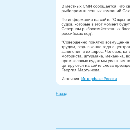
В местных СМИ сообщается, что св
рыбопромышленных компаний Сахал
По информации на сайте "Открытая 
судов, которые в этот момент буду
Северном рыбохозяйственных бассе
российских вод".
"Совершенно понятно возмущение 
трудом, ведь в конце года с цент
заявления в их адрес. Человек, к
моториста, штурмана, механика, вс
промысловых судах мы услышим вол
цитируются на сайте слова прези
Георгия Мартынова.
Источник:
Интерфакс Россия
Назад