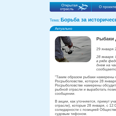
Открытая
О проект
отрасль
Борьба за историчес
Тема:
Актуально
Рыбаки 
29 января 
28 января.
в ряде фед
днем на ча
сообщаетс
"Таким образом рыбаки намерены 
Росрыболовстве, которое 28 январ
Росрыболовстве намерены обсудит
рыбной отрасли и выработать позиц
сообщении.
В акции, как уточняется, примут уч
отрасли), которые 28 января, с 12:
солидарности с позицией Обществе
судовым тифоном.