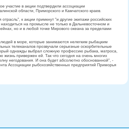
ое участие в акции подтвердили ассоциации
инской области, Приморского и Камчатского краев.
отрасль", к акции примкнут "и другие экипажи российских
т находиться на промысле не только в Дальневосточном и
йнах, но и в любой точке Мирового океана за пределами
людей в море, которые занимаются нелегким рыбацким
ральных телеканалов прозвучали серьезные оскорбительные
оторый однажды выбрал сложную профессию рыбака, матроса,
ю жизнь привержен ей. Так что сегодня на очень многих
ну негодования. И она будет абсолютно обоснованной", -
дента Ассоциации рыбохозяйственных предприятий Приморья