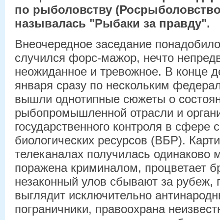
по рыболовству (Росрыболовство
называлась "Рыбаки за правду".
Внеочередное заседание понадобило
случился форс-мажор, нечто непред
неожиданное и тревожное. В конце д
января сразу по нескольким федера
вышли однотипные сюжеты о состоя
рыбопромышленной отрасли и орган
государственного контроля в сфере 
биологических ресурсов (ВБР). Карти
телеканалах получилась одинаково м
поражена криминалом, процветает б
незаконный улов сбывают за рубеж, 
выглядит исключительно антинародн
пограничники, правоохрана неизвестн