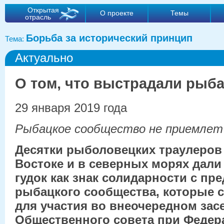
Открытая
О проекте
Темы
отрасль
Борьба за исторический принцип
Тема:
Актуально
О том, что выстрадали рыб
29 января 2019 года
Рыбацкое сообщество не приемлет
Десятки рыболовецких траулеров
Востоке и в северных морях дал
гудок как знак солидарности с пр
рыбацкого сообщества, которые 
для участия во внеочередном зас
Общественного совета при Федер