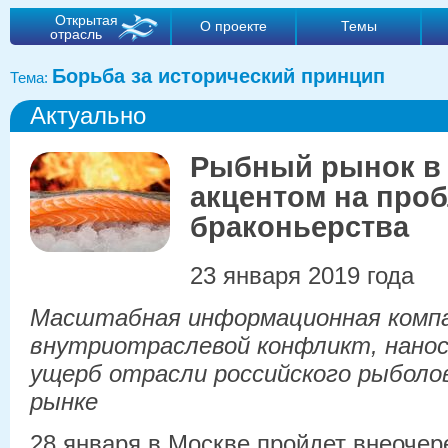
Открытая
О проекте
Темы
отрасль
Борьба за исторический принцип
Тема:
Актуально
Рыбный рынок в 
акцентом на про
браконьерства
23 января 2019 года
Масштабная информационная комп
внутриотраслевой конфликт, нано
ущерб отрасли российского рыболо
рынке
28 января в Москве пройдет внеочер