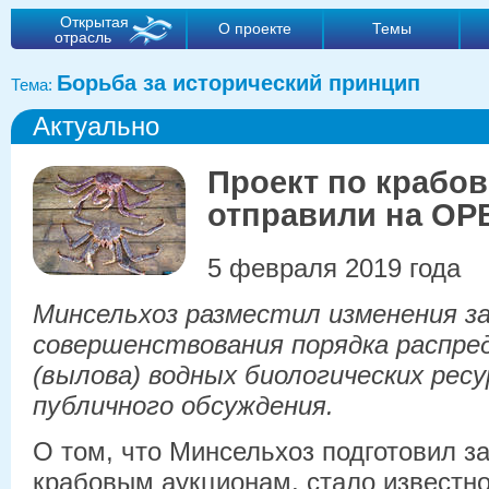
Открытая
О проекте
Темы
отрасль
Борьба за исторический принцип
Тема:
Актуально
Проект по крабо
отправили на ОР
5 февраля 2019 года
Минсельхоз разместил изменения за
совершенствования порядка распре
(вылова) водных биологических ресу
публичного обсуждения.
О том, что Минсельхоз подготовил з
крабовым аукционам, стало известно