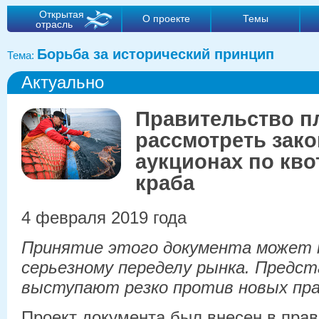
Открытая
О проекте
Темы
отрасль
Борьба за исторический принцип
Тема:
Актуально
Правительство п
рассмотреть зако
аукционах по кво
краба
4 февраля 2019 года
Принятие этого документа может 
серьезному переделу рынка. Предс
выступают резко против новых пр
Проект документа был внесен в прав