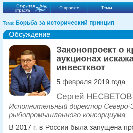
Открытая
О проекте
Темы
отрасль
Борьба за исторический принцип
Тема:
Обсуждение
Законопроект о 
аукционах искаж
инвестквот
5 февраля 2019 года
Сергей НЕСВЕТОВ
Исполнительный директор Северо-
рыбопромышленного консорциума
В 2017 г. в России была запущена п