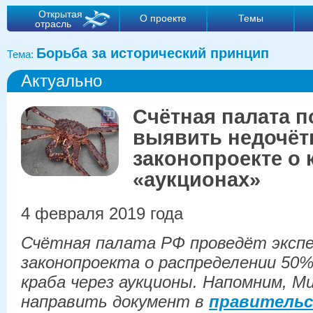
Открытая
О проекте
Темы
отрасль
Борьба за исторический принцип
Тема:
Актуально
Счётная палата 
выявить недочёт
законопроекте о
«аукционах»
4 февраля 2019 года
Счётная палата РФ проведёт эксп
законопроекта о распределении 50%
краба через аукционы. Напомним, М
направить документ в
правитель