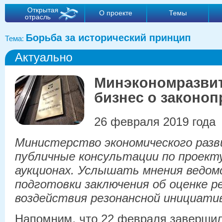
Открытая
О проекте
Темы
отрасль
Борьба за исторический принцип
Тема:
Актуально
Минэкономразвит
бизнес о законоп
26 февраля 2019 года
Министерство экономического разв
публичные консультации по проекту
аукционах. Услышать мнения ведом
подготовки заключения об оценке 
воздействия резонансной инициати
Напомним, что 22 февраля заверши