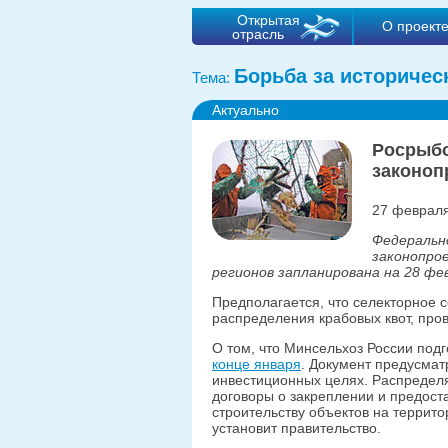
Открытая
О проект
отрасль
Борьба за историчес
Тема:
Актуально
Росрыбо
законоп
27 февраля
Федеральн
законопрое
регионов запланирована на 28 фе
Предполагается, что селекторное
распределения крабовых квот, про
О том, что Минсельхоз России под
конце января
. Документ предусмат
инвестиционных целях. Распределя
договоры о закреплении и предост
строительству объектов на террито
установит правительство.