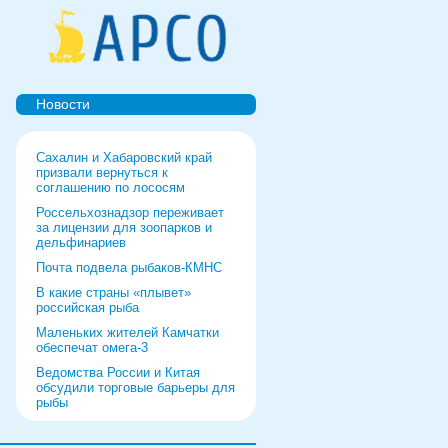
Новости
Сахалин и Хабаровский край
призвали вернуться к
соглашению по лососям
Россельхознадзор переживает
за лицензии для зоопарков и
дельфинариев
Почта подвела рыбаков-КМНС
В какие страны «плывет»
российская рыба
Маленьких жителей Камчатки
обеспечат омега-3
Ведомства России и Китая
обсудили торговые барьеры для
рыбы
Роспотребнадзор дал добро
форуму и выставке в Питере