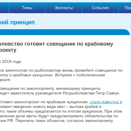
е
Темы
Эксперты
События
Пр
кий принцип
ловство готовит совещание по крабовому
роекту
 2019 года
ое агентство по рыболовству вновь проведет совещание по
кту о крабовых аукционах. Встреча с подключением
враля.
 совещание по законопроекту, меняющему принципы
ведет заместитель руководителя Росрыболовства Петр Савчук.
готовил законопроект по крабовым аукционам,
стало известно в
ривает введение нового вида квот – вылова крабов в
ть такие объемы предлагается по итогам аукционов. При этом
авлении доли квоты будут предусматривать обязательства по
рии РФ. Перечень таких объектов, согласно законопроекту,