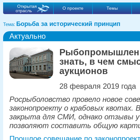
Открытая
О проекте
Темы
отрасль
Борьба за исторический принцип
Тема:
Актуально
Рыбопромышленн
знать, в чем смы
аукционов
28 февраля 2019 года
Росрыболовство провело новое сов
законопроекту о крабовых квотах. 
закрыта для СМИ, однако отзывы 
позволяют составить общую карти
Прошлое совещание по законопроект