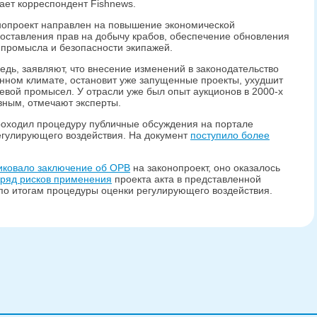
ает корреспондент Fishnews.
онопроект направлен на повышение экономической
оставления прав на добычу крабов, обеспечение обновления
промысла и безопасности экипажей.
едь, заявляют, что внесение изменений в законодательство
онном климате, остановит уже запущенные проекты, ухудшит
евой промысел. У отрасли уже был опыт аукционов в 2000-х
ивным, отмечают эксперты.
роходил процедуру публичные обсуждения на портале
 регулирующего воздействия. На документ
поступило более
иковало заключение об ОРВ
на законопроект, оно оказалось
ряд рисков применения
проекта акта в представленной
 по итогам процедуры оценки регулирующего воздействия.