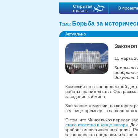
Открытая
О проект
отрасль
Борьба за историчес
Тема:
Актуально
Законоп
11 марта 2
Комиссия 
одобрила з
документ 
Комиссия по законопроектной деят
работы правительства. Она рассма
заседание кабмина.
Заседание комиссии, на котором р
вел вице-премьер – глава аппарата
О том, что Минсельхоз передал зак
стало известно в конце января
. До
крабов в инвестиционных целях. Ра
законопроекта предложили закрепл