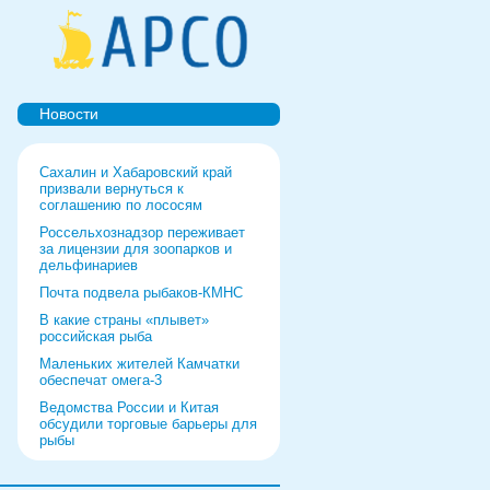
Новости
Сахалин и Хабаровский край
призвали вернуться к
соглашению по лососям
Россельхознадзор переживает
за лицензии для зоопарков и
дельфинариев
Почта подвела рыбаков-КМНС
В какие страны «плывет»
российская рыба
Маленьких жителей Камчатки
обеспечат омега-3
Ведомства России и Китая
обсудили торговые барьеры для
рыбы
Роспотребнадзор дал добро
форуму и выставке в Питере