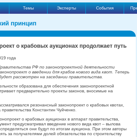
е
Темы
Эксперты
События
Пр
кий принцип
роект о крабовых аукционах продолжает путь
019 года
Правительства РФ по законопроектной деятельности
аконопроект о введении для крабов нового вида квот. Теперь
будет рассмотрен на заседании правительства.
ельности образована для обеспечения законопроектной
тривает предварительно проекты законов, вносимые на
ассматривался резонансный законопроект о крабовых квотах,
 правительства Константин Чуйченко.
онопроект о крабовых аукционах в аппарат правительства,
кумент предусматривал введение нового вида квот – вылова
спределяться они будут по итогам аукциона. При этом авторы
ять за получателями долей обязательства по строительству