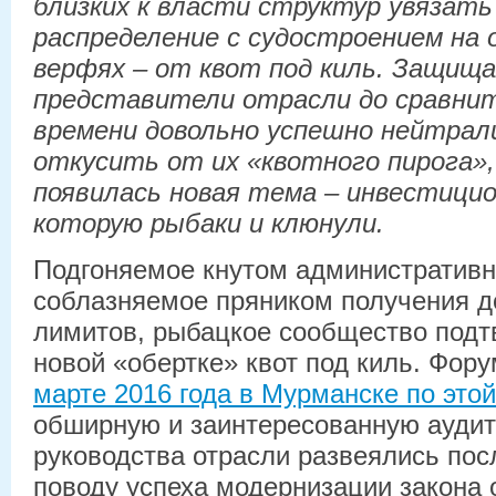
близких к власти структур увязать
распределение с судостроением на
верфях – от квот под киль. Защища
представители отрасли до сравнит
времени довольно успешно нейтрал
откусить от их «квотного пирога»,
появилась новая тема – инвестицио
которую рыбаки и клюнули.
Подгоняемое кнутом административн
соблазняемое пряником получения 
лимитов, рыбацкое сообщество подт
новой «обертке» квот под киль. Фор
марте 2016 года в Мурманске по это
обширную и заинтересованную аудит
руководства отрасли развеялись пос
поводу успеха модернизации закона 