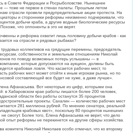
ь в Совете Федерации и Росрыболовстве. Нынешнее
е — тоже не первое в стенах палаты. Прошлым летом
нам отрасли провели предупредительные акции протеста. На
ициаторы и сторонники реформы неизменно подчеркивали, что
оцентов добычи краба, а другие водные биологические ресурсы
охоже, что оппоненты в это не верят.
очвенны и реформа охватит лишь половину добычи крабов - как
азится на отрасли и рядовых рыбаках?
 трудовых коллективов на грядущие перемены, председатель
ресурсам, собственности и земельным отношениям Николай
гионов по поводу возможных потерь услышаны — в
 компании, которые допускаются на аукцион, должны быть
едется крабовая ловля. Что касается рабочих мест, то
сть рабочих мест может отойти к иным игрокам рынка, но по
ансовой составляющей все будет не хуже, а даже лучше».
Елена Афанасьева. Вот некоторые из цифр, которыми она
й: в Хабаровском крае работы лишатся более 200 человек,
аданской области без работы останутся 35 процентов
судостроительные проекты. Сахалин — количество рабочих мест
считается 281 миллиона рублей. По мнению сенатора, реальной
ладельцев крабовых квот», поскольку 80 процентов нынешних
 не смогут. Более того, Елена Афанасьева не верит, что дело
вой опыт реформы не перекинется на другие сферы хозяйства.
ва комитета Николай Николаев особо отмечал, что ко второму