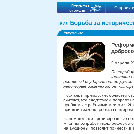
Открытая
О проект
отрасль
Борьба за историчес
Тема:
Актуально
Реформа
добросо
9 апреля 2
По коридо
шествие по
приняты Государственной Думой в
некоторые изменения, от которы
Посланцы приморских областей ст
считают, что следствием поправок
проблемы с рабочими местами. Эти
принятия законопроекта во втором 
Напомним, что противоречивые поп
мнению разработчиков, реформа от
на аукционы, позволит принести в 