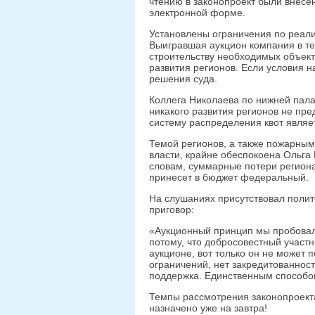
чтению в законопроект были внесе
электронной форме.
Установлены ограничения по реали
Выигравшая аукцион компания в те
строительству необходимых объекто
развития регионов. Если условия 
решения суда.
Коллега Николаева по нижней пала
никакого развития регионов не пр
систему распределения квот являе
Темой регионов, а также пожарным
власти, крайне обеспокоена Ольга
словам, суммарные потери регион
принесет в бюджет федеральный.
На слушаниях присутствовал полито
приговор:
«Аукционный принцип мы пробовали
потому, что добросовестный участ
аукционе, вот только он не может 
ограничений, нет закредитованност
поддержка. Единственным способом
Темпы рассмотрения законопроекта
назначено уже на завтра!