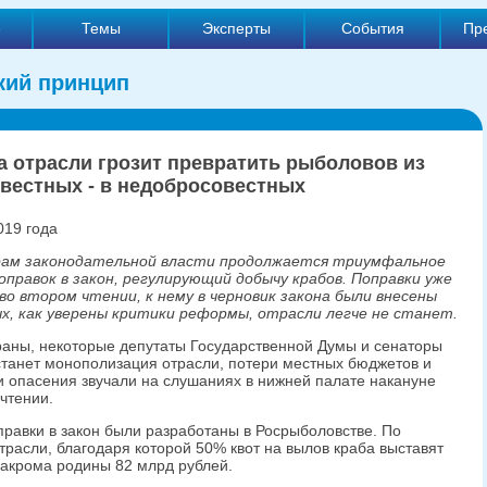
е
Темы
Эксперты
События
Пр
кий принцип
 отрасли грозит превратить рыболовов из
вестных - в недобросовестных
019 года
рам законодательной власти продолжается триумфальное
правок в закон, регулирующий добычу крабов. Поправки уже
о втором чтении, к нему в черновик закона были внесены
х, как уверены критики реформы, отрасли легче не станет.
раны, некоторые депутаты Государственной Думы и сенаторы
 станет монополизация отрасли, потери местных бюджетов и
 опасения звучали на слушаниях в нижней палате накануне
чтении.
равки в закон были разработаны в Росрыболовстве. По
расли, благодаря которой 50% квот на вылов краба выставят
закрома родины 82 млрд рублей.