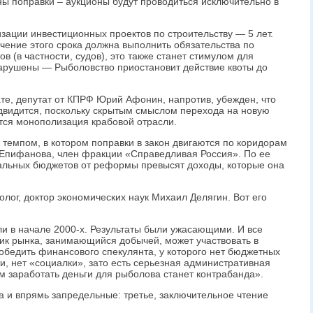
ны поправки – аукционы будут проводиться исключительно в
зации инвестиционных проектов по строительству — 5 лет.
чение этого срока должна выполнить обязательства по
в (в частности, судов), это также станет стимулом для
нарушены — Рыболовство приостановит действие квоты до
те, депутат от КПРФ Юрий Афонин, напротив, убежден, что
едвидится, поскольку скрытым смыслом перехода на новую
тся монополизация крабовой отрасли.
 темпом, в котором поправки в закон двигаются по коридорам
 Епифанова, член фракции «Справедливая Россия». По ее
альных бюджетов от реформы превысят доходы, которые она
лог, доктор экономических наук Михаил Делягин. Вот его
 в начале 2000-х. Результаты были ужасающими. И все
ник рынка, занимающийся добычей, может участвовать в
победить финансового спекулянта, у которого нет бюджетных
и, нет «социалки», зато есть серьезная административная
 заработать деньги для рыболова станет контрабанда».
 и впрямь запредельные: третье, заключительное чтение