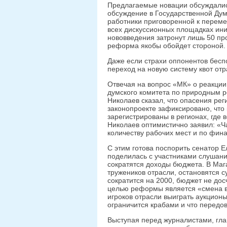
Предлагаемые новации обсуждалис
обсуждение в Государственной Дум
работники приговоренной к переме
всех дискуссионных площадках ин
нововведения затронут лишь 50 пр
реформа якобы обойдет стороной. П
Даже если страхи оппонентов бесп
переход на новую систему квот отр
Отвечая на вопрос «МК» о реакции
думского комитета по природным 
Николаев сказал, что опасения ре
законопроекте зафиксировано, что
зарегистрированы в регионах, где в
Николаев оптимистично заявил: «Ча
количеству рабочих мест и по фин
С этим готова поспорить сенатор 
поделилась с участниками слушани
сократятся доходы бюджета. В Маг
тружеников отрасли, остановятся 
сократится на 2000, бюджет не до
целью реформы является «смена в
игроков отрасли выиграть аукционы
ограничится крабами и что передо
Выступая перед журналистами, гла