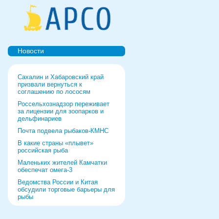
Новости
Сахалин и Хабаровский край
призвали вернуться к
соглашению по лососям
Россельхознадзор переживает
за лицензии для зоопарков и
дельфинариев
Почта подвела рыбаков-КМНС
В какие страны «плывет»
российская рыба
Маленьких жителей Камчатки
обеспечат омега-3
Ведомства России и Китая
обсудили торговые барьеры для
рыбы
Роспотребнадзор дал добро
форуму и выставке в Питере