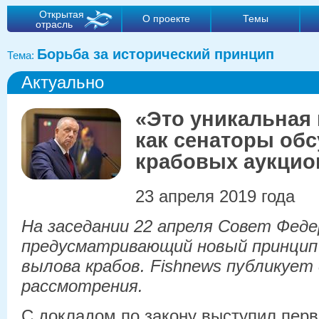
Открытая
О проекте
Темы
отрасль
Борьба за исторический принцип
Тема:
Актуально
«Это уникальная
как сенаторы обс
крабовых аукцио
23 апреля 2019 года
На заседании 22 апреля Совет Феде
предусматривающий новый принцип
вылова крабов. Fishnews публикует
рассмотрения.
С докладом по закону выступил пер