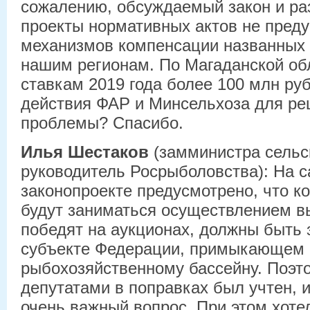
сожалению, обсуждаемый закон и ра
проекты нормативных актов не пред
механизмов компенсации названных
нашим регионам. По Магаданской обл
ставкам 2019 года более 100 млн ру
действия ФАР и Минсельхоза для ре
проблемы? Спасибо.
Илья Шестаков
(замминистра сельск
руководитель Росрыболовства): На 
законопроекте предусмотрено, что к
будут заниматься осуществлением в
победят на аукционах, должны быть 
субъекте Федерации, примыкающем 
рыбохозяйственному бассейну. Поэто
депутатами в поправках был учтен, 
очень важный вопрос. При этом хотел