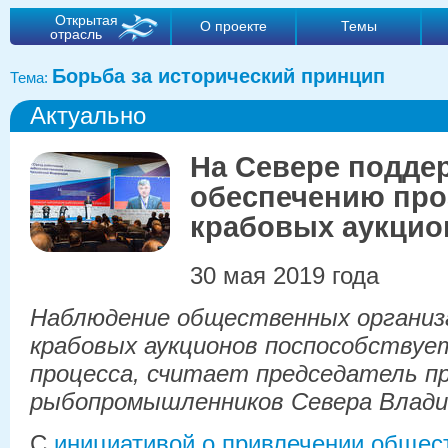
Открытая
О проекте
Темы
отрасль
Борьба за исторический принцип
Тема:
Актуально
На Севере подде
обеспечению про
крабовых аукцио
30 мая 2019 года
Наблюдение общественных организа
крабовых аукционов поспособствуе
процесса, считает председатель п
рыбопромышленников Севера Влади
С
инициативой о привлечении общес