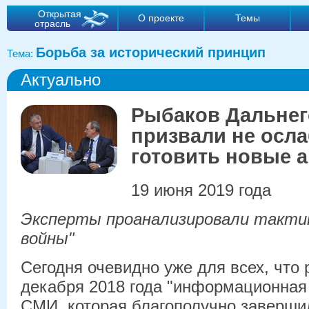
Открытая
О проекте
Темы
отрасль
Борьба за исторический принцип
Тема:
Актуально
Рыбаков Дальнег
призвали не осла
готовить новые 
19 июня 2019 года
Эксперты проанализировали тактик
войны"
Сегодня очевидно уже для всех, что 
декабря 2018 года "информационная
СМИ, которая благополучно заверши