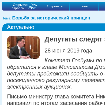
Открытая
О проекте
Темы
отрасль
Борьба за исторический принцип
Тема:
Актуально
Депутаты следят 
28 июня 2019 года
Комитет Госдумы по 
обратился к главе Минсельхоза Д
депутаты предложили сообщить о с
посвященного регулярному перерас
электронных аукционах.
Письмо министру глава комитета Ни
направил по итогам заседания рабоч