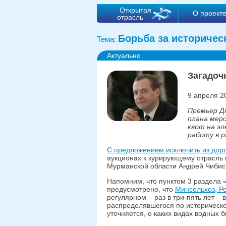
Открытая
О проект
отрасль
Борьба за историчес
Тема:
Актуально
Загадоч
9 апреля 2
Премьер Д
плана мер
квот на эл
работу в 
С предложением исключить из дор
аукционах к курирующему отрасль 
Мурманской области Андрей Чибис
Напомним, что пунктом 3 раздела
предусмотрено, что
Минсельхоз, Р
регулярном – раз в три-пять лет –
распределявшегося по историческо
уточняется, о каких видах водных 