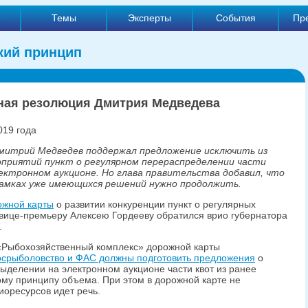
е
Темы
Эксперты
События
Пр
кий принцип
ная резолюция Дмитрия Медведева
019 года
митрий Медведев поддержал предложение исключить из
оприятий пункт о регулярном перераспределении части
ектронном аукционе. Но глава правительства добавил, что
рамках уже имеющихся решений нужно продолжить.
ожной карты
о развитии конкуренции пункт о регулярных
вице-премьеру Алексею Гордееву обратился врио губернатора
.
 «Рыбохозяйственный комплекс» дорожной карты
осрыболовство и ФАС должны подготовить предложения
о
 выделении на электронном аукционе части квот из ранее
му принципу объема. При этом в дорожной карте не
биоресурсов идет речь.