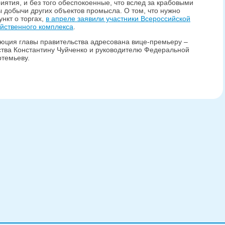
ятия, и без того обеспокоенные, что вслед за крабовыми
ы добычи других объектов промысла. О том, что нужно
нкт о торгах,
в апреле заявили участники Всероссийской
йственного комплекса
.
олюция главы правительства адресована вице-премьеру –
ства Константину Чуйченко и руководителю Федеральной
темьеву.
и