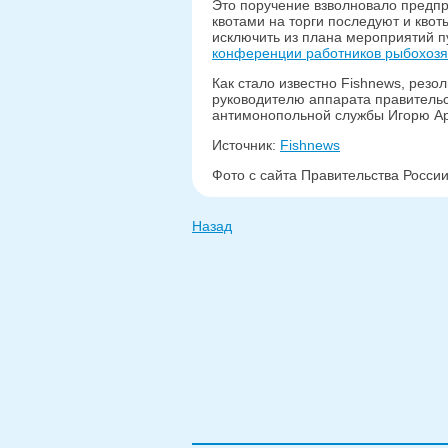
Это поручение взволновало предпри
квотами на торги последуют и квот
исключить из плана мероприятий пу
конференции работников рыбохозя
Как стало известно Fishnews, рез
руководителю аппарата правитель
антимонопольной службы Игорю Ар
Источник:
Fishnews
Фото с сайта Правительства Росси
Назад