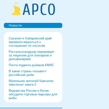
Новости
Сахалин и Хабаровский край
призвали вернуться к
соглашению по лососям
Россельхознадзор переживает
за лицензии для зоопарков и
дельфинариев
Почта подвела рыбаков-КМНС
В какие страны «плывет»
российская рыба
Маленьких жителей Камчатки
обеспечат омега-3
Ведомства России и Китая
обсудили торговые барьеры для
рыбы
Роспотребнадзор дал добро
форуму и выставке в Питере