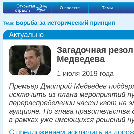
Открытая
О проекте
Темы
отрасль
Борьба за исторический принцип
Тема:
Актуально
Загадочная резо
Медведева
1 июля 2019 года
Премьер Дмитрий Медведев поддер
исключить из плана мероприятий п
перераспределении части квот на 
аукционе. Но глава правительства 
в рамках уже имеющихся решений н
С предложением исключить из дорож