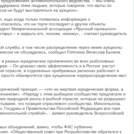
х предложениях антимонопольного ведомства. – Мы очень
оддержана теми людьми, которые говорили, что квоты по
ов не будут выставляться на аукцион».
, еще когда только появилась информация о
опасалось, что на торги последуют и другие объекты
зидент Межрегиональной ассоциации «Ярусный промысел»
крыт – и закрыть его, похоже, некому», - считает руководитель
й службы, в том числе распределение через некие аукционы
знесом не обсуждались, сообщил Fishnews Вячеслав Бычков.
 в разных юридических проявлениях во всех рыболовных
рев. – Он доказал свою эффективность и в России: растут
ия отрасли, в отдаленных прибрежных регионах работают и
 просто обанкротятся при аукционном перераспределении квот
орический принцип — «это не мертвая юридическая форма, а
еханизм». «Наряду с этим рыбацкое сообщество предлагало и
ия природной ренты в рыбной отрасли, которые не разрушают
итываем, что позиция отраслевого сообщества, Минсельхоза,
, Госдумы и Правительства Российской Федерации все-таки
монопольной службой», - заявил руководитель Всероссийской
вых объединений, важно, чтобы ФАС публично
ния. «Общественный совет при Росрыболовстве обратился к