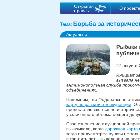
Открытая
О проект
отрасль
Борьба за историчес
Тема:
Актуально
Рыбаки 
публичн
27 августа 
Инициатив
вызвала н
антимонопольная служба прокомм
объединениях.
Напомним, что Федеральная анти
карту по развитию конкуренции
. Э
предоставлявшегося по историческо
увеличенного объема общего допус
Свое отношение к аукционной прак
выказывали, когда
дорожная карта 
тогда предусмотрел пункты не тольк
в три-пять лет – выделении на эле