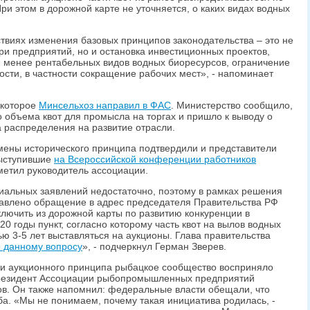
и этом в дорожной карте не уточняется, о каких видах водных
ствиях изменения базовых принципов законодательства – это не
и предприятий, но и остановка инвестиционных проектов,
 менее рентабельных видов водных биоресурсов, ограничение
сти, в частности сокращение рабочих мест», - напоминает
 которое
Минсельхоз направил в ФАС
. Министерство сообщило,
о объема квот для промысла на торгах и пришло к выводу о
а распределения на развитие отрасли.
мены исторического принципа подтвердили и представители
выступившие
на Всероссийской конференции работников
тметил руководитель ассоциации.
циальных заявлений недостаточно, поэтому в рамках решения
авлено обращение в адрес председателя Правительства РФ
лючить из дорожной карты по развитию конкуренции в
20 годы пункт, согласно которому часть квот на вылов водных
ю 3-5 лет выставляться на аукционы. Глава правительства
 данному вопросу
», - подчеркнул Герман Зверев.
и аукционного принципа рыбацкое сообщество восприняло
президент Ассоциации рыбопромышленных предприятий
в. Он также напомнил: федеральные власти обещали, что
ба. «Мы не понимаем, почему такая инициатива родилась, -