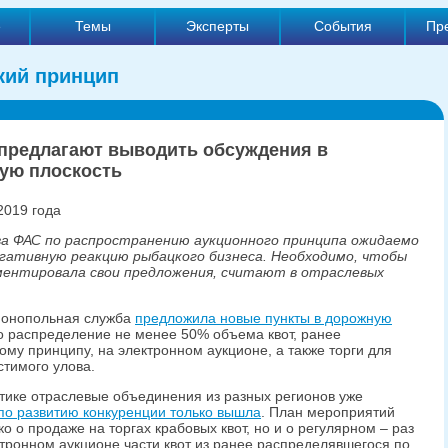
е
Темы
Эксперты
События
Пр
кий принцип
предлагают выводить обсуждения в
ую плоскость
2019 года
а ФАС по распространению аукционного принципа ожидаемо
егативную реакцию рыбацкого бизнеса. Необходимо, чтобы
ентировала свои предложения, считают в отраслевых
монопольная служба
предложила новые пункты в дорожную
то распределение не менее 50% объема квот, ранее
му принципу, на электронном аукционе, а также торги для
тимого улова.
тике отраслевые объединения из разных регионов уже
по развитию конкуренции только вышла
. План мероприятий
о о продаже на торгах крабовых квот, но и о регулярном – раз
ктронном аукционе части квот из ранее распределявшегося по