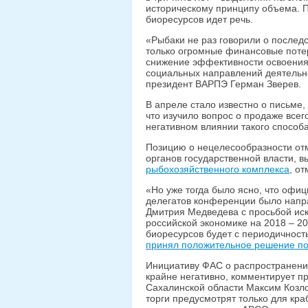
историческому принципу объема. Пр
биоресурсов идет речь.
«Рыбаки не раз говорили о послед
только огромные финансовые потер
снижение эффективности освоения
социальных направлений деятельно
президент ВАРПЭ Герман Зверев.
В апреле стало известно о письме,
что изучило вопрос о продаже всег
негативном влиянии такого способ
Позицию о нецелесообразности от
органов государственной власти, 
рыбохозяйственного комплекса
, о
«Но уже тогда было ясно, что офи
делегатов конференции было напр
Дмитрия Медведева с просьбой иск
российской экономике на 2018 – 20
биоресурсов будет с периодичность
принял положительное решение по
Инициативу ФАС о распространени
крайне негативно, комментирует 
Сахалинской области Максим Козло
торги предусмотрят только для кра