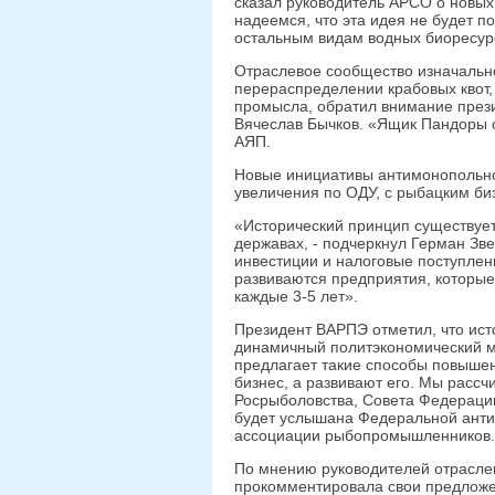
сказал руководитель АРСО о новы
надеемся, что эта идея не будет п
остальным видам водных биоресурс
Отраслевое сообщество изначально
перераспределении крабовых квот, 
промысла, обратил внимание пре
Вячеслав Бычков. «Ящик Пандоры от
АЯП.
Новые инициативы антимонопольно
увеличения по ОДУ, с рыбацким би
«Исторический принцип существует
державах, - подчеркнул Герман Зве
инвестиции и налоговые поступлен
развиваются предприятия, которые
каждые 3-5 лет».
Президент ВАРПЭ отметил, что ист
динамичный политэкономический м
предлагает такие способы повышен
бизнес, а развивают его. Мы рассч
Росрыболовства, Совета Федерации
будет услышана Федеральной анти
ассоциации рыбопромышленников.
По мнению руководителей отрасле
прокомментировала свои предложе