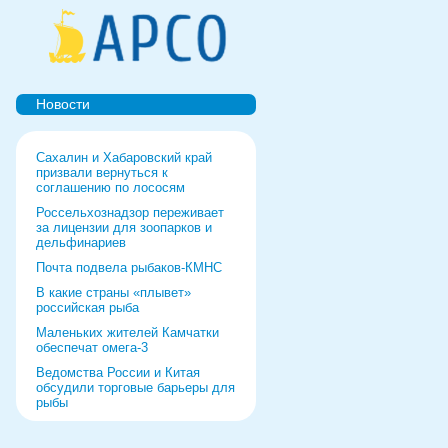
Новости
Сахалин и Хабаровский край
призвали вернуться к
соглашению по лососям
Россельхознадзор переживает
за лицензии для зоопарков и
дельфинариев
Почта подвела рыбаков-КМНС
В какие страны «плывет»
российская рыба
Маленьких жителей Камчатки
обеспечат омега-3
Ведомства России и Китая
обсудили торговые барьеры для
рыбы
Роспотребнадзор дал добро
форуму и выставке в Питере