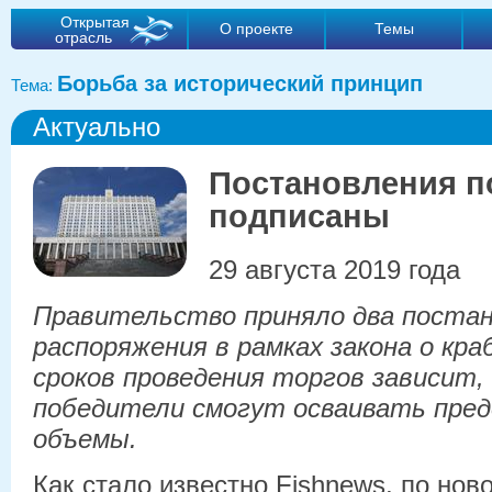
Открытая
О проекте
Темы
отрасль
Борьба за исторический принцип
Тема:
Актуально
Постановления п
подписаны
29 августа 2019 года
Правительство приняло два постан
распоряжения в рамках закона о кр
сроков проведения торгов зависит, 
победители смогут осваивать пре
объемы.
Как стало известно Fishnews, по нов