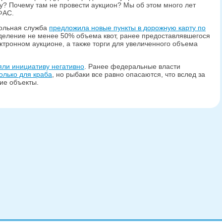
у? Почему там не провести аукцион? Мы об этом много лет
ФАС.
ольная служба
предложила новые пункты в дорожную карту по
еделение не менее 50% объема квот, ранее предоставлявшегося
ктронном аукционе, а также торги для увеличенного объема
яли инициативу негативно
. Ранее федеральные власти
олько для краба
, но рыбаки все равно опасаются, что вслед за
ие объекты.