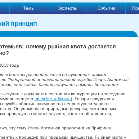
е
Темы
Эксперты
События
Пр
кий принцип
ртемьев: Почему рыбная квота достается
но?
2019 года
ты должны распределяться на аукционах, заявил
ель Федеральной антимонопольной службы Игорь Артемьев.
 того, что сейчас бизнес получает лимиты бесплатно.
выступил с докладом о состоянии конкуренции на заседании
грамма размещена
на сайте кабмина
). Говоря о задачах и
й службы обратил внимание на непростую ситуацию с
ества. Он упомянул и природные ресурсы, «которые мы
ых процедур во многих случаях, и кто-то обогащается,
ews, эту тему Игорь Артемьев продолжил на брифинге.
курентных процедур при продажах имущества. Рыбная квота –