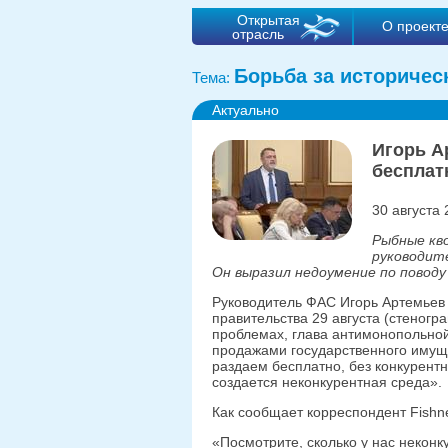
Открытая
О проект
отрасль
Борьба за историчес
Тема:
Актуально
Игорь А
бесплат
30 августа 
Рыбные кво
руководит
Он выразил недоумение по поводу
Руководитель ФАС Игорь Артемьев 
правительства 29 августа (стено
проблемах, глава антимонопольно
продажами государственного имущ
раздаем бесплатно, без конкурентн
создается неконкурентная среда».
Как сообщает корреспондент Fishn
«Посмотрите, сколько у нас некон