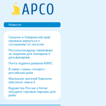
Новости
Сахалин и Хабаровский край
призвали вернуться к
соглашению по лососям
Россельхознадзор переживает
за лицензии для зоопарков и
дельфинариев
Почта подвела рыбаков-КМНС
В какие страны «плывет»
российская рыба
Маленьких жителей Камчатки
обеспечат омега-3
Ведомства России и Китая
обсудили торговые барьеры для
рыбы
Роспотребнадзор дал добро
форуму и выставке в Питере