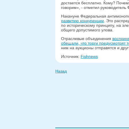
достается бесплатно. Кому? Почем
говорим», - отметил руководитель 
Накануне Федеральная антимоноп
развитию конкуренции
. Это распр
по историческому принципу, на эле
общего допустимого улова.
Отраслевые объединения
восприн
обещали, что торги предусмотрят т
ним на аукционы отправятся и друг
Источник:
Fishnews
Назад