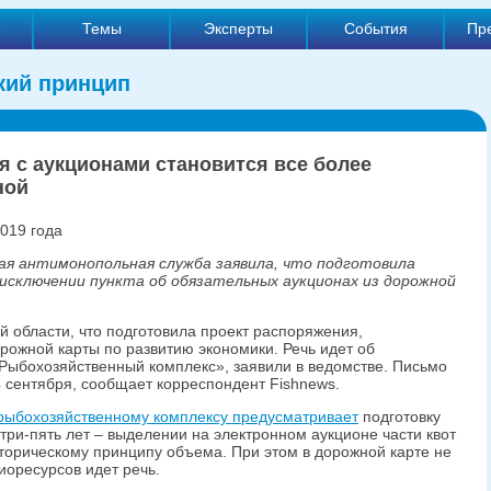
е
Темы
Эксперты
События
Пр
кий принцип
я с аукционами становится все более
ной
2019 года
ая антимонопольная служба заявила, что подготовила
исключении пункта об обязательных аукционах из дорожной
 области, что подготовила проект распоряжения,
ожной карты по развитию экономики. Речь идет об
«Рыбохозяйственный комплекс», заявили в ведомстве. Письмо
4 сентября, сообщает корреспондент Fishnews.
 рыбохозяйственному комплексу предусматривает
подготовку
три-пять лет – выделении на электронном аукционе части квот
торическому принципу объема. При этом в дорожной карте не
биоресурсов идет речь.