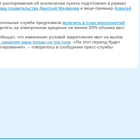
кт распоряжения об исключении пункта подготовлен в рамках
лава правительства
Дмитрий Медведев
и вице-премьер
Алексей
онопольная служба предложила
включить в план мероприятий
еделять на электронном аукционе не менее 50% объема квот.
бещал, что изменения условий закрепления квот на вылов
 гарантия дана только на три года
. «На этот период будет
отирования», – говорилось в сообщении пресс-службы