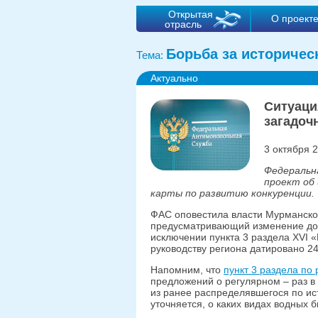
Открытая
О проект
отрасль
Борьба за историчес
Тема:
Актуально
Ситуаци
загадоч
3 октября 
Федеральн
проект об 
карты по развитию конкуренции.
ФАС оповестила власти Мурманской
предусматривающий изменение дор
исключении пункта 3 раздела XVI 
руководству региона датировано 2
Напомним, что
пункт 3 раздела по
предложений о регулярном – раз в 
из ранее распределявшегося по ис
уточняется, о каких видах водных 