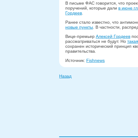
В письме ФАС говорится, что прое
поручений, которые дали
в июне г
Гордеев
.
Ранее стало известно, что антим
новые пункты
. В частности, распр
Вице-премьер
Алексей Гордеев
поо
рассматриваться не будут. Но
такая
сохранен исторический принцип кв
правительства.
Источник:
Fishnews
Назад