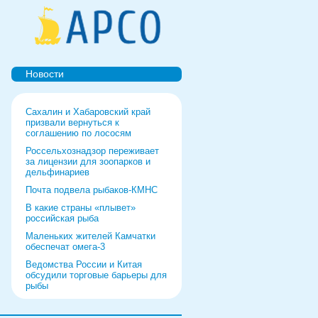
Новости
Сахалин и Хабаровский край
призвали вернуться к
соглашению по лососям
Россельхознадзор переживает
за лицензии для зоопарков и
дельфинариев
Почта подвела рыбаков-КМНС
В какие страны «плывет»
российская рыба
Маленьких жителей Камчатки
обеспечат омега-3
Ведомства России и Китая
обсудили торговые барьеры для
рыбы
Роспотребнадзор дал добро
форуму и выставке в Питере