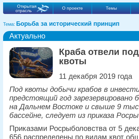
Открытая
О проекте
Темы
отрасль
Борьба за исторический принцип
Тема:
Актуально
Краба отвели по
квоты
11 декабря 2019 года
Под квоты добычи крабов в инвест
предстоящий год зарезервировано б
на Дальнем Востоке и свыше 9 тыс
бассейне, следует из приказа Роср
Приказами Росрыболовства от 5 дека
656 распределены по видам квот об