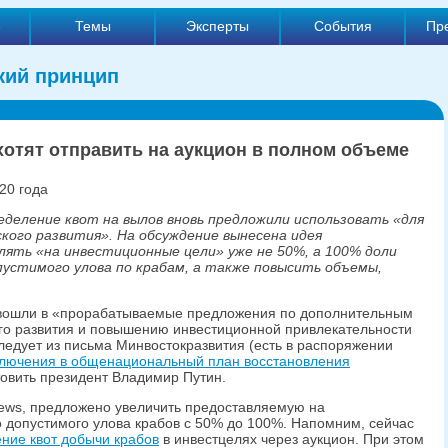
е
Темы
Эксперты
События
Пр
кий принцип
хотят отправить на аукцион в полном объеме
20 года
деление квот на вылов вновь предложили использовать «для
кого развития». На обсуждение вынесена идея
лять «на инвестиционные цели» уже не 50%, а 100% доли
пустимого улова по крабам, а также повысить объемы,
 вошли в «прорабатываемые предложения по дополнительным
го развития и повышению инвестиционной привлекательности
следует из письма Минвостокразвития (есть в распоряжении
ключения в общенациональный план восстановления
товить президент Владимир Путин.
news, предложено увеличить предоставляемую на
 допустимого улова крабов с 50% до 100%. Напомним, сейчас
ние квот добычи крабов
в инвестцелях через аукцион. При этом