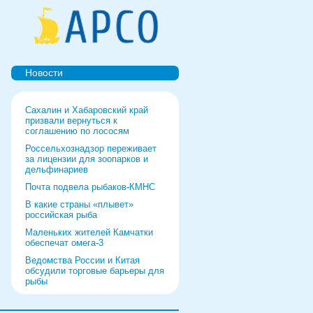
Новости
Сахалин и Хабаровский край
призвали вернуться к
соглашению по лососям
Россельхознадзор переживает
за лицензии для зоопарков и
дельфинариев
Почта подвела рыбаков-КМНС
В какие страны «плывет»
российская рыба
Маленьких жителей Камчатки
обеспечат омега-3
Ведомства России и Китая
обсудили торговые барьеры для
рыбы
Роспотребнадзор дал добро
форуму и выставке в Питере