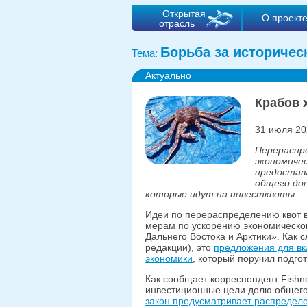
Открытая
О проект
отрасль
Борьба за историчес
Тема:
Актуально
Крабов 
31 июля 20
Перераспре
экономичес
предостав
общего до
которые идут на инвестквоты.
Идеи по перераспределению квот
мерам по ускорению экономическо
Дальнего Востока и Арктики». Как 
редакции), это
предложения для в
экономики
, который поручил подго
Как сообщает корреспондент Fish
инвестиционные цели долю общего
закон предусматривает распределе