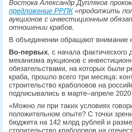
Востока Александр Дупляков прок
предложение РРПК
«продолжить по
аукционов с инвестиционным обяза
отношении крабов.
В объединении обращают внимание 
Во-первых
, с начала фактического 
механизма аукционов с инвестицио
обязательствами, на которых были 
краба, прошло всего три месяца: кон
строительство краболовов на россий
подписывались в марте–апреле 2020 
«Можно ли при таких условиях говори
положительном опыте? С точки зрен
бюджета на 142 млрд рублей и разм
строительство краболовов на отечес