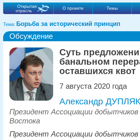
Открытая
О проекте
Темы
отрасль
Борьба за исторический принцип
Тема:
Обсуждение
Суть предложени
банальном перер
оставшихся квот
7 августа 2020 года
Александр ДУПЛЯ
Президент Ассоциации добытчиков 
Востока
Президент Ассоциации добытчиков 