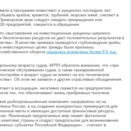
вали в программе инвестквот и аукционах последних лет,
ывать крабов, креветок, трубачей, морских ежей, считают в
в Приморском крае следует ожидать прекращения или
26 предприятий, говорится в обращении.
что «выставление на инвестиционные аукционы широкого
 биологических ресурсов не дает положительных результатов в
овства». В качестве примера приводятся глубоководные крабы:
 в инвестиционных целях трижды были признаны
 хозяйственного оборота
оказались исключены более 8,5 тыс.
ельному возрасту судов, АРПП обратила внимание, что «при
ическом обслуживании судов, а также своевременной
постройки и возраст судна не влияет на его техническое
ества». Об этом же заявили и другие отраслевые объединения.
итают в ассоциации, негативно скажется на предприятиях
числе тех, что обеспечивают жизнь прибрежных поселков.
кая рыбопромышленная компания» направлены не на
лекса России, а на создание конкурентных преимуществ для
ционные квоты и имеющих доступные финансовые ресурсы,
онах. Реализация предлагаемых мер окажет фатальное
 комплекс страны и создаст предпосылки для возникновения
ежных субъектах Российской Федерации», - считают в