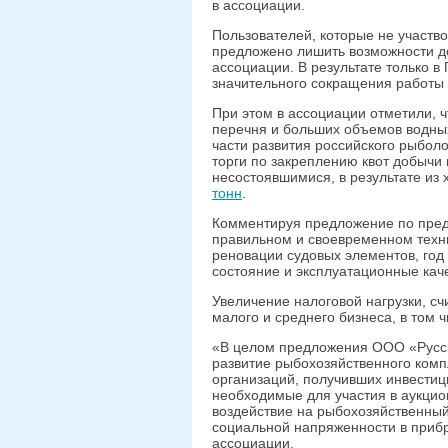
в ассоциации.
Пользователей, которые не участво
предложено лишить возможности доб
ассоциации. В результате только 
значительного сокращения работы 
При этом в ассоциации отметили, 
перечня и больших объемов водных
части развития российского рыбол
торги по закреплению квот добычи
несостоявшимися, в результате из
тонн
.
Комментируя предложение по пред
правильном и своевременном техн
реновации судовых элементов, год 
состояние и эксплуатационные кач
Увеличение налоговой нагрузки, сч
малого и среднего бизнеса, в том 
«В целом предложения ООО «Русс
развитие рыбохозяйственного комп
организаций, получивших инвести
необходимые для участия в аукци
воздействие на рыбохозяйственный
социальной напряженности в прибр
ассоциации.