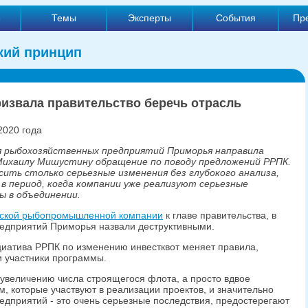
е
Темы
Эксперты
События
Пр
кий принцип
извала правительство беречь отрасль
2020 года
я рыбохозяйственных предприятий Приморья направила
Михаилу Мишустину обращение по поводу предложений РРПК.
сить столько серьезные изменения без глубокого анализа,
в период, когда компании уже реализуют серьезные
ы в объединении.
сской рыбопромышленной компании
к главе правительства, в
едприятий Приморья назвали деструктивными.
иатива РРПК по изменению инвестквот меняет правила,
и участники программы.
увеличению числа строящегося флота, а просто вдвое
, которые участвуют в реализации проектов, и значительно
едприятий - это очень серьезные последствия, предостерегают