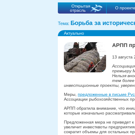
Открытая
О проект
отрасль
Борьба за историчес
Тема:
Актуально
АРПП пр
13 августа 
Ассоциаци
премьеру 
Нельзя вно
тем более 
инвестиционные проекты, уверен
Меры,
предложенные в письме Ру
Ассоциации рыбохозяйственных пр
АРПП обратила внимание, что иниц
которые изначально рассматривал
Предложенная мера не приведет к 
увеличит инвестквоты предприятиям
сократит объемы для остальных пр