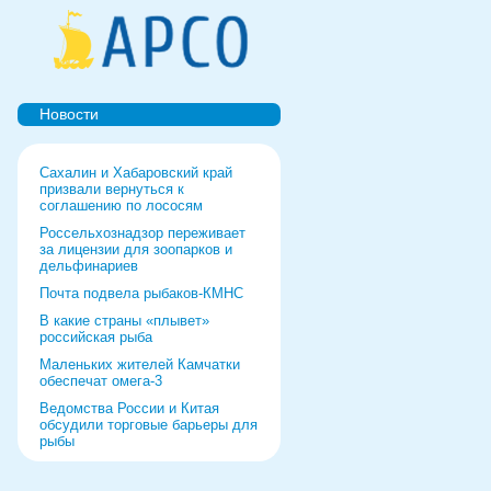
Новости
Сахалин и Хабаровский край
призвали вернуться к
соглашению по лососям
Россельхознадзор переживает
за лицензии для зоопарков и
дельфинариев
Почта подвела рыбаков-КМНС
В какие страны «плывет»
российская рыба
Маленьких жителей Камчатки
обеспечат омега-3
Ведомства России и Китая
обсудили торговые барьеры для
рыбы
Роспотребнадзор дал добро
форуму и выставке в Питере