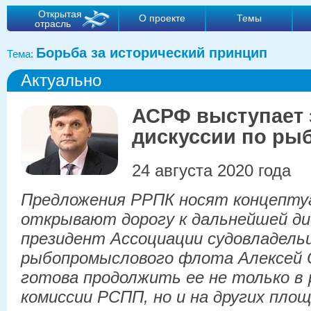
Открытая
О проекте
Темы
отрасль
Борьба за исторический принцип
Тема:
Актуально
АСРФ выступает 
дискуссии по ры
24 августа 2020 года
Предложения РРПК носят концепту
открывают дорогу к дальнейшей ди
президент Ассоциации судовладель
рыбопромыслового флота Алексей 
готова продолжить ее не только в
комиссии РСПП, но и на других площ