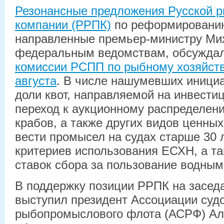
Резонансные предложения Русской
компании (РРПК)
по реформированию
направленные премьер-министру Ми
федеральным ведомствам, обсужда
комиссии РСПП по рыбному хозяйству
августа
. В числе нашумевших инициа
доли квот, направляемой на инвести
переход к аукционному распределени
крабов, а также других видов ценных
вести промысел на судах старше 30 
критериев использования ЕСХН, а т
ставок сбора за пользование водным
В поддержку позиции РРПК на засед
выступил президент Ассоциации суд
рыбопромыслового флота (АСРФ) Ал