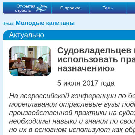
Открытая
О проекте
Темы
отрасль
Молодые капитаны
Тема:
Актуально
Судовладельцев 
использовать пр
назначению»
5 июля 2017 года
На всероссийской конференции по б
мореплавания отраслевые вузы под
производственной практики на суда
необходимы навыки и знания по сво
но их в основном используют как об