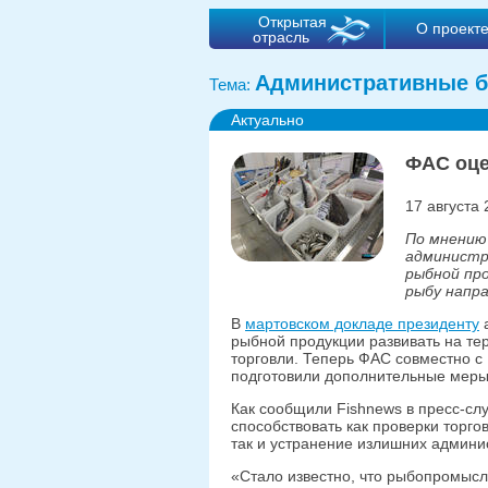
Открытая
О проект
отрасль
Административные б
Тема:
Актуально
ФАС оце
17 августа 
По мнению
администр
рыбной про
рыбу напр
В
мартовском докладе президенту
а
рыбной продукции развивать на те
торговли. Теперь ФАС совместно 
подготовили дополнительные меры
Как сообщили Fishnews в пресс-с
способствовать как проверки торго
так и устранение излишних админи
«Стало известно, что рыбопромыс