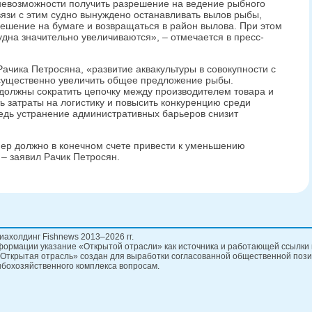
 невозможности получить разрешение на ведение рыбного
вязи с этим судно вынуждено останавливать вылов рыбы,
решение на бумаге и возвращаться в район вылова. При этом
дна значительно увеличиваются», – отмечается в пресс-
чика Петросяна, «развитие аквакультуры в совокупности с
существенно увеличить общее предложение рыбы.
должны сократить цепочку между производителем товара и
 затраты на логистику и повысить конкуренцию среди
едь устранение административных барьеров снизит
ер должно в конечном счете привести к уменьшению
 – заявил Рачик Петросян.
иахолдинг Fishnews 2013–2026 гг.
ормации указание «Открытой отрасли» как источника и работающей ссылки 
Открытая отрасль» создан для выработки согласованной общественной пози
бохозяйственного комплекса вопросам.