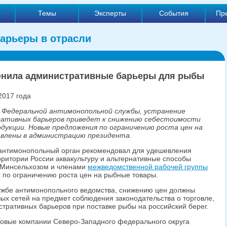
е
Темы
Эксперты
События
Пр
арьеры в отрасли
нила административные барьеры для рыбы
2017 года
 Федеральной антимонопольной службы, устранение
ативных барьеров приведет к снижению себестоимости
дукции. Новые предложения по ограничению роста цен на
авлены в администрацию президента.
нтимонопольный орган рекомендовал для удешевления
рритории России аквакультуру и альтернативные способы
с Минсельхозом и членами
межведомственной рабочей группы
 по ограничению роста цен на рыбные товары.
лужбе антимонопольного ведомства, снижению цен должны
вых сетей на предмет соблюдения законодательства о торговле,
стративных барьеров при поставке рыбы на российский берег.
ловые компании Северо-Западного федерального округа