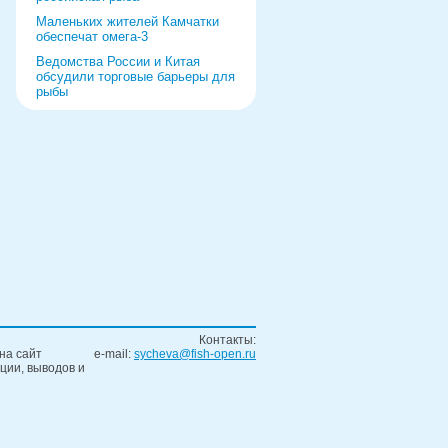
Маленьких жителей Камчатки
обеспечат омега-3
Ведомства России и Китая
обсудили торговые барьеры для
рыбы
Роспотребнадзор дал добро
форуму и выставке в Питере
Рыбаки выберут режим работы
на 2022 год
«Прибрежка» получила список
видов продукции
Ремонт судна за границей
обернулся уголовным делом
Контакты:
на сайт
e-mail:
sycheva@fish-open.ru
ции, выводов и