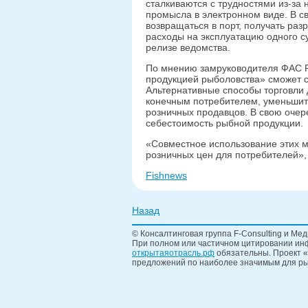
сталкиваются с трудностями из-за
промысла в электронном виде. В с
возвращаться в порт, получать раз
расходы на эксплуатацию одного су
релизе ведомства.
По мнению замруководителя ФАС Ра
продукцией рыболовства» сможет 
Альтернативные способы торговли 
конечным потребителем, уменьшить
розничных продавцов. В свою очер
себестоимость рыбной продукции.
«Совместное использование этих м
розничных цен для потребителей»,
Fishnews
Назад
© Консалтинговая группа F-Consulting и Мед
При полном или частичном цитировании инф
открытаяотрасль.рф
обязательны. Проект «
предложений по наиболее значимым для ры