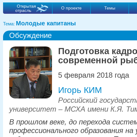
Открытая
О проекте
Темы
отрасль
Молодые капитаны
Тема:
Обсуждение
Подготовка кадр
современной ры
5 февраля 2018 года
Игорь КИМ
Российский государс
университет – МСХА имени К.Я. Ти
В прошлом веке, до перехода сист
профессионального образования на 