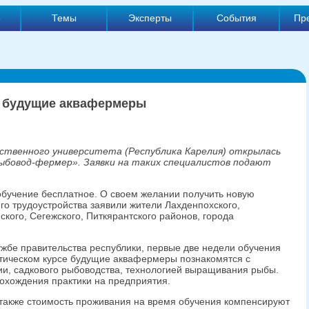
е
Темы
Эксперты
События
Пр
т будущие аквафермеры
рственного университета (Республика Карелия) открылась
рыбовод-фермер». Заявки на таких специалистов подают
 обучение бесплатное. О своем желании получить новую
о трудоустройства заявили жители Лахденпохского,
ского, Сегежского, Питкярантского районов, города
ужбе правительства республики, первые две недели обучения
етическом курсе будущие аквафермеры познакомятся с
ии, садкового рыбоводства, технологией выращивания рыбы.
охождения практики на предприятия.
а также стоимость проживания на время обучения компенсируют