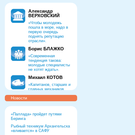
Александр
ВЕРХОВСКИЙ
«Чтобы молодежь
пошла в море, надо в
первую очередь
поднять репутацию
отрасли».
Борис БЛАЖКО
«Современная
тенденция такова:
молодые специалисты
не хотят ждать».
Михаил КОТОВ
«Капитанов, старших и
главных механиков,
штурманов,
Новости
технологов,
тралмастеров мы
ищем по всей России»
«Паллада» пройдет путями
Руслан ТЕЛЕНКОВ
Беринга
«Чтобы
Рыбный техникум Архангельска
восстанавливать
«вливается» в САФУ
престиж профессии,