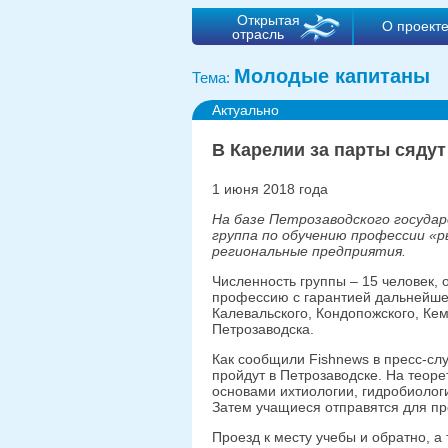
Открытая
О проект
отрасль
Молодые капитаны
Тема:
Актуально
В Карелии за парты сяду
1 июня 2018 года
На базе Петрозаводского госуда
группа по обучению профессии «
региональные предприятия.
Численность группы – 15 человек,
профессию с гарантией дальнейшег
Калевальского, Кондопожского, Кем
Петрозаводска.
Как сообщили Fishnews в пресс-сл
пройдут в Петрозаводске. На теор
основами ихтиологии, гидробиолог
Затем учащиеся отправятся для пр
Проезд к месту учебы и обратно, 