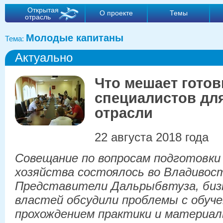
Открытая
О проекте
Темы
отрасль
Молодые капитаны
Тема:
Актуально
Что мешает готов
специалистов дл
отрасли
22 августа 2018 года
Совещание по вопросам подготовки 
хозяйства состоялось во Владивос
Представители Дальрыбвтуза, бизн
властей обсудили проблемы с обуч
прохождением практики и материал