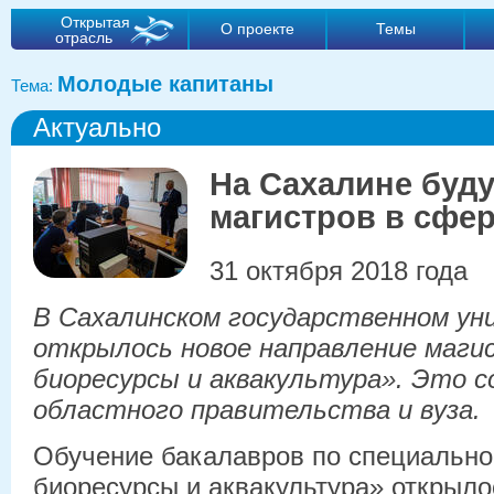
Открытая
О проекте
Темы
отрасль
Молодые капитаны
Тема:
Актуально
На Сахалине буду
магистров в сфе
31 октября 2018 года
В Сахалинском государственном у
открылось новое направление маг
биоресурсы и аквакультура». Это 
областного правительства и вуза.
Обучение бакалавров по специальн
биоресурсы и аквакультура» открыло