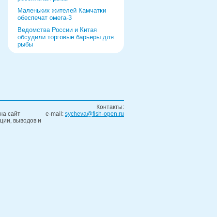
Маленьких жителей Камчатки
обеспечат омега-3
Ведомства России и Китая
обсудили торговые барьеры для
рыбы
Роспотребнадзор дал добро
форуму и выставке в Питере
Рыбаки выберут режим работы
на 2022 год
«Прибрежка» получила список
видов продукции
Контакты:
на сайт
e-mail:
sycheva@fish-open.ru
Ремонт судна за границей
ции, выводов и
обернулся уголовным делом