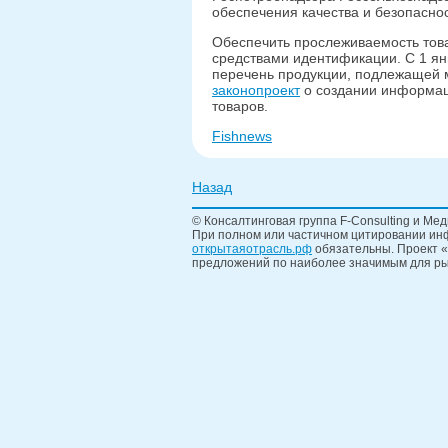
обеспечения качества и безопасно
Обеспечить прослеживаемость това
средствами идентификации. С 1 я
перечень продукции, подлежащей 
законопроект
о создании информац
товаров.
Fishnews
Назад
© Консалтинговая группа F-Consulting и Мед
При полном или частичном цитировании инф
открытаяотрасль.рф
обязательны. Проект «
предложений по наиболее значимым для ры