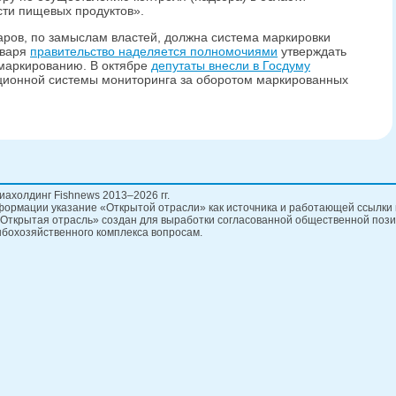
сти пищевых продуктов».
ров, по замыслам властей, должна система маркировки
нваря
правительство наделяется полномочиями
утверждать
маркированию. В октябре
депутаты внесли в Госдуму
ионной системы мониторинга за оборотом маркированных
иахолдинг Fishnews 2013–2026 гг.
ормации указание «Открытой отрасли» как источника и работающей ссылки 
Открытая отрасль» создан для выработки согласованной общественной пози
бохозяйственного комплекса вопросам.