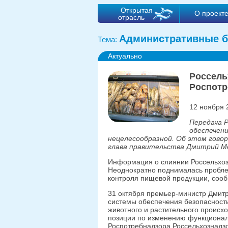
Открытая
О проект
отрасль
Административные б
Тема:
Актуально
Россель
Роспотр
12 ноября 
Передача 
обеспечени
нецелесообразной. Об этом говор
глава правительства Дмитрий М
Информация о слиянии Россельхо
Неоднократно поднималась проблем
контроля пищевой продукции, сооб
31 октября премьер-министр Дмит
системы обеспечения безопасности
животного и растительного происхо
позиции по изменению функционал
Роспотребнадзора Россельхознадзо