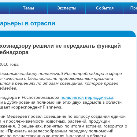
е
Темы
Эксперты
События
Пр
арьеры в отрасли
хознадзору решили не передавать функций
ебнадзора
2018 года
Россельхознадзору полномочий Роспотребнадзора в сфере
я качества и безопасности продовольствия признана
ится в решениях по итогам совещания, которое провел
едведев.
знадзора и Роспотребнадзора
появляется периодически
.
а дублирования полномочий этих двух ведомств в области
щает корреспондент Fishnews.
рий Медведев провел совещание по вопросу создания единой
 и прослеживаемости животных, растений, продукции
ждения. В решениях, принятых по итогам встречи, говорится о
а: «Признать нецелесообразным передачу полномочий
ру по осуществлению контроля (надзора) в области