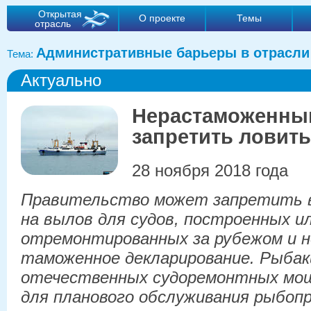
Открытая
О проекте
Темы
отрасль
Административные барьеры в отрасли
Тема:
Актуально
Нерастаможенным
запретить ловит
28 ноября 2018 года
Правительство может запретить в
на вылов для судов, построенных и
отремонтированных за рубежом и 
таможенное декларирование. Рыба
отечественных судоремонтных мо
для планового обслуживания рыбоп