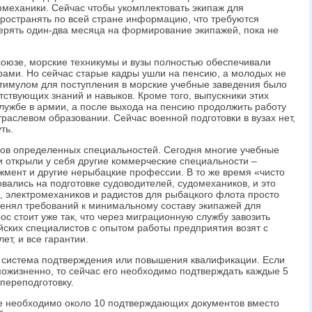
фмеханики. Сейчас чтобы укомплектовать экипаж для
пространять по всей стране информацию, что требуются
терять один-два месяца на формирование экипажей, пока не
союзе, морские техникумы и вузы полностью обеспечивали
ами. Но сейчас старые кадры ушли на пенсию, а молодых не
стимулом для поступления в морские учебные заведения было
тствующих знаний и навыков. Кроме того, выпускники этих
службе в армии, а после выхода на пенсию продолжить работу
траслевом образовании. Сейчас военной подготовки в вузах нет,
ть.
ров определенных специальностей. Сегодня многие учебные
 открыли у себя другие коммерческие специальности –
мент и другие нерыбацкие профессии. В то же время «чисто
вались на подготовке судоводителей, судомехаников, и это
в, электромехаников и радистов для рыбацкого флота просто
менял требований к минимальному составу экипажей для
ос стоит уже так, что через миграционную службу завозить
ских специалистов с опытом работы предприятия возят с
ет, и все гарантии.
система подтверждения или повышения квалификации. Если
ожизненно, то сейчас его необходимо подтверждать каждые 5
 переподготовку.
ре необходимо около 10 подтверждающих документов вместо