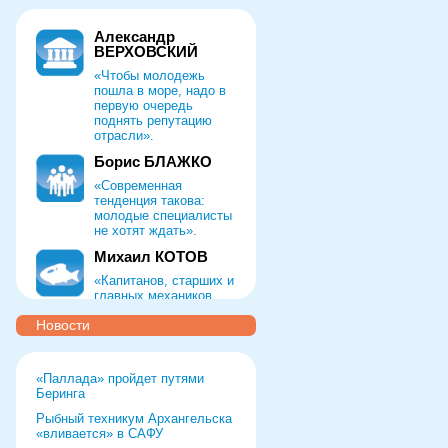
Александр
ВЕРХОВСКИЙ
«Чтобы молодежь
пошла в море, надо в
первую очередь
поднять репутацию
отрасли».
Борис БЛАЖКО
«Современная
тенденция такова:
молодые специалисты
не хотят ждать».
Михаил КОТОВ
«Капитанов, старших и
главных механиков,
штурманов,
Новости
технологов,
тралмастеров мы
ищем по всей России»
«Паллада» пройдет путями
Руслан ТЕЛЕНКОВ
Беринга
«Чтобы
Рыбный техникум Архангельска
восстанавливать
«вливается» в САФУ
престиж профессии,