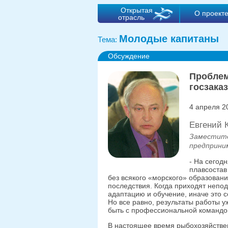
Открытая
О проект
отрасль
Молодые капитаны
Тема:
Обсуждение
Проблем
госзака
4 апреля 2
Евгений
Заместите
предприни
- На сегод
плавсостав
без всякого «морского» образовани
последствия. Когда приходят непо
адаптацию и обучение, иначе это 
Но все равно, результаты работы 
быть с профессиональной командо
В настоящее время рыбохозяйстве