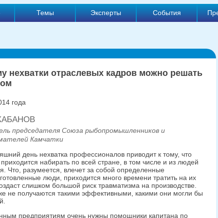
е
Темы
Эксперты
События
Пр
у нехватки отраслевых кадров можно решать
зом
014 года
 КАБАНОВ
ль председателя Союза рыбопромышленников и
мателей Камчатки
няшний день нехватка профессионалов приводит к тому, что
 приходится набирать по всей стране, в том числе и из людей
я. Что, разумеется, влечет за собой определенные
дготовленные люди, приходится много времени тратить на их
создаст слишком большой риск травматизма на производстве.
уже не получаются такими эффективными, какими они могли бы
й.
нным предприятиям очень нужны помощники капитана по