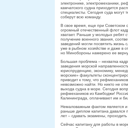
электронике, электромеханики, ре
камчатского судна приходится рас
специалисты. Сегодня суда могут 
соберут всю команду.
В свое время, еще при Советском 
огромный отечественный флот кадр
хватает. Раньше у молодых ребят 
получение военного звания, соотве
заведений могли посвятить жизнь 
уже в рыбном хозяйстве и даже в о
но Минобороны намерено ее верну
Большая проблема – нехватка кад
заведения морской направленности
юриспруденцию, экономику, менедж
морские» факультеты сконцентриро
приводит к тому, что рефмеханико
невозможно найти. Но никто не от
выхода судна в море. Сегодня вопр
рефмехаников из Камбоджи! Россий
Калининграда, оплачивают им и бил
Немаловажным фактом является и 
раньше диплом капитана давался п
лет – сдавать экзамены, проходить
Сейчас капитану для работы в мо