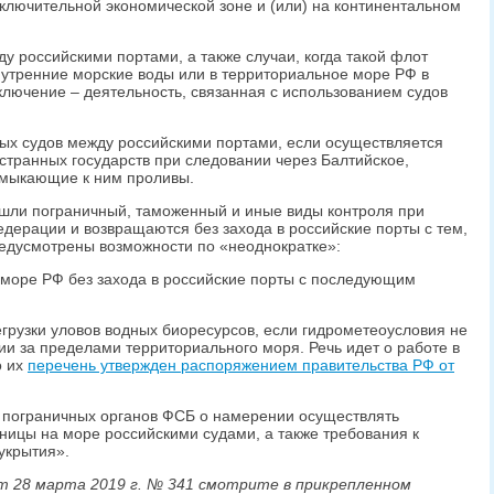
сключительной экономической зоне и (или) на континентальном
у российскими портами, а также случаи, когда такой флот
внутренние морские воды или в территориальное море РФ в
ключение – деятельность, связанная с использованием судов
ных судов между российскими портами, если осуществляется
странных государств при следовании через Балтийское,
имыкающие к ним проливы.
ошли пограничный, таможенный и иные виды контроля при
едерации и возвращаются без захода в российские порты с тем,
редусмотрены возможности по «неоднократке»:
 море РФ без захода в российские порты с последующим
егрузки уловов водных биоресурсов, если гидрометеоусловия не
ии за пределами территориального моря. Речь идет о работе в
о их
перечень утвержден распоряжением правительства РФ от
пограничных органов ФСБ о намерении осуществлять
ницы на море российскими судами, а также требования к
укрытия».
 28 марта 2019 г. № 341 смотрите в прикрепленном