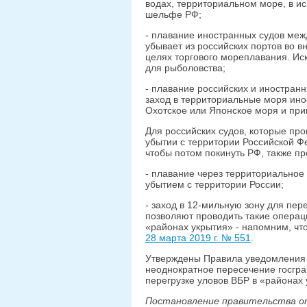
водах, территориальном море, в и
шельфе РФ;
- плавание иностранных судов межд
убывает из российских портов во 
целях торгового мореплавания. Ис
для рыболовства;
- плавание российских и иностран
заход в территориальные моря ино
Охотское или Японское моря и пр
Для российских судов, которые пр
убытии с территории Российской Ф
чтобы потом покинуть РФ, также п
- плавание через территориальное
убытием с территории России;
- заход в 12-мильную зону для пер
позволяют проводить такие операц
«районах укрытия» - напомним, чт
28 марта 2019 г. № 551
.
Утверждены Правила уведомления 
неоднократное пересечение госгра
перегрузке уловов ВБР в «районах 
Постановление правительства от