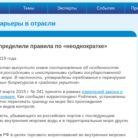
е
Темы
Эксперты
События
Пр
арьеры в отрасли
пределили правила по «неоднократке»
019 года
ство выпустило новое постановление об особенностях
ия российскими и иностранными судами государственной
 море. В частности, утверждены требования к перегрузке
ных биоресурсов в «районах укрытия».
8 марта 2019 г. № 341 принято в рамках
изменений закона о
 января.
Как сообщает корреспондент Fishnews, установлены
атно пересекать границу на море без прохождения
х видов контроля.
лота, убывающего из российских портов с последующим
во внутренние морские воды и в территориальные моря других
ов РФ в целях торгового мореплавания во внутренних морских