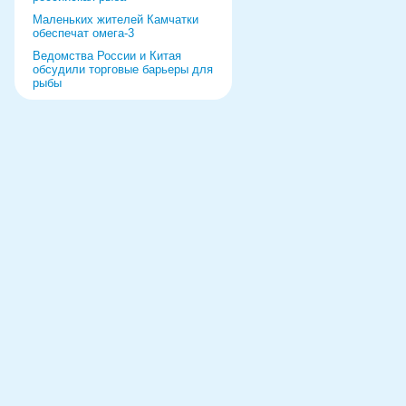
Маленьких жителей Камчатки
обеспечат омега-3
Ведомства России и Китая
обсудили торговые барьеры для
рыбы
Роспотребнадзор дал добро
форуму и выставке в Питере
Рыбаки выберут режим работы
на 2022 год
«Прибрежка» получила список
видов продукции
Ремонт судна за границей
обернулся уголовным делом