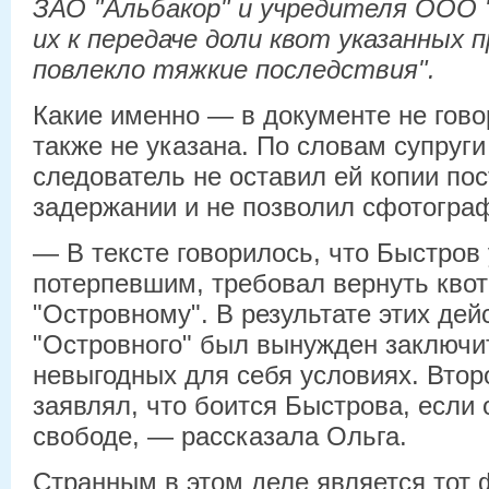
ЗАО "Альбакор"
и учредителя ООО "
их к передаче доли квот
указанных 
повлекло тяжкие последствия".
Какие именно — в документе не гов
также не указана. По словам супруги
следователь не оставил ей копии по
задержании и не позволил сфотогра
— В тексте говорилось, что Быстров
потерпевшим, требовал вернуть кво
"Островному". В результате этих дей
"Островного" был вынужден заключи
невыгодных для себя условиях. Вто
заявлял, что боится Быстрова, если 
свободе, — рассказала Ольга.
Странным в этом деле является тот 