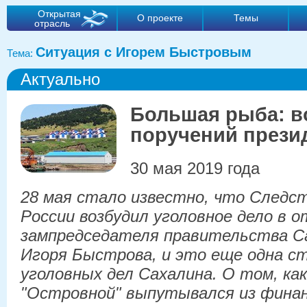
Открытая
О проекте
Темы
отрасль
Ситуация с Игорем Быстровым
Тема:
Актуально
Большая рыба: в
поручений прези
30 мая 2019 года
28 мая стало известно, что След
России возбудил уголовное дело
в о
зампредседателя правительства С
Игоря Быстрова, и это еще одна с
уголовных дел Сахалина. О том, к
"Островной" выпутывался из финан