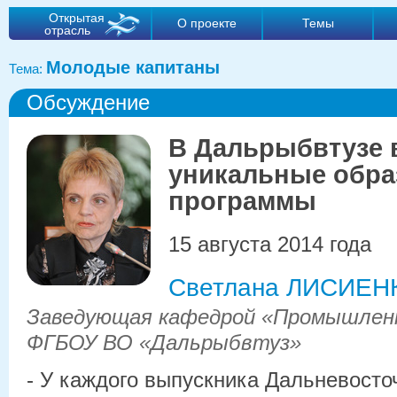
Открытая
О проекте
Темы
отрасль
Молодые капитаны
Тема:
Обсуждение
В Дальрыбвтузе 
уникальные обра
программы
15 августа 2014 года
Светлана ЛИСИЕН
Заведующая кафедрой «Промышлен
ФГБОУ ВО «Дальрыбвтуз»
- У каждого выпускника Дальневосто