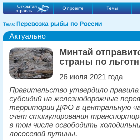
Открытая
О проекте
Темы
отрасль
Перевозка рыбы по России
Тема:
Актуально
Минтай отправитс
страны по льгот
26 июля 2021 года
Правительство утвердило правила
субсидий на железнодорожные перев
территории ДФО в центральную ча
счет стимулирования транспортир
в том числе освободить холодильни
лососевой путины.