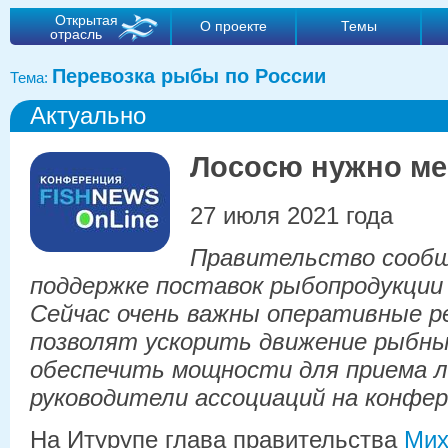
Открытая
О проекте
Темы
отрасль
Перевозка рыбы по России
Тема:
Актуально
Лососю нужно ме
27 июля 2021 года
Правительство сообщ
поддержке поставок рыбопродукции
Сейчас очень важны оперативные р
позволят ускорить движение рыбных
обеспечить мощности для приема 
руководители ассоциаций на конфер
На Итурупе глава правительства
Мих