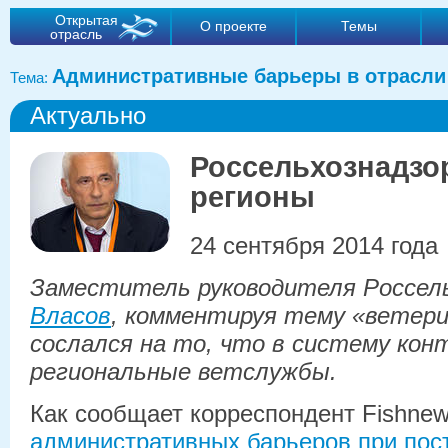
Открытая
О проекте
Темы
отрасль
Административные барьеры в отрасли
Тема:
Актуально
Россельхознадзор
регионы
24 сентября 2014 года
Заместитель руководителя Россел
Власов
, комментируя тему «ветери
сослался на то, что в систему кон
региональные ветслужбы.
Как сообщает корреспондент Fishne
административных барьеров при пос