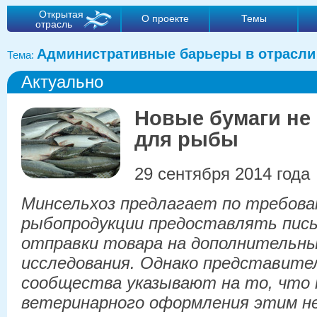
Открытая
О проекте
Темы
отрасль
Административные барьеры в отрасли
Тема:
Актуально
Новые бумаги не 
для рыбы
29 сентября 2014 года
Минсельхоз предлагает по требова
рыбопродукции предоставлять пись
отправки товара на дополнительн
исследования. Однако представител
сообщества указывают на то, что 
ветеринарного оформления этим н