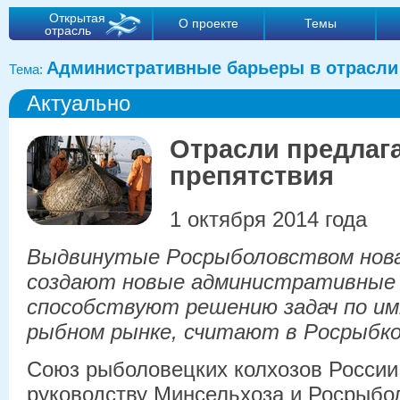
Открытая
О проекте
Темы
отрасль
Административные барьеры в отрасли
Тема:
Актуально
Отрасли предлаг
препятствия
1 октября 2014 года
Выдвинутые Росрыболовством нов
создают новые административные 
способствуют решению задач по и
рыбном рынке, считают в Росрыбко
Союз рыболовецких колхозов России
руководству Минсельхоза и Росрыбо