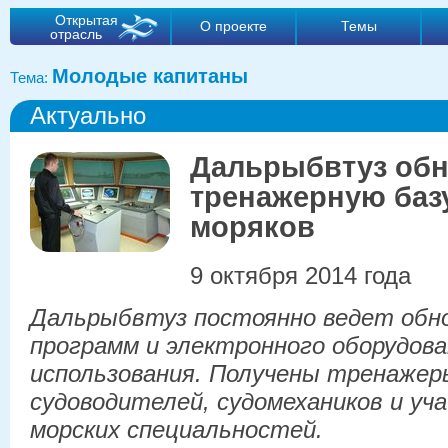
Открытая
О проекте
Темы
отрасль
Молодые капитаны
Тема:
Актуально
Дальрыбвтуз об
тренажерную баз
моряков
9 октября 2014 года
Дальрыбвтуз
постоянно ведет обн
программ и электронного оборудова
использования. Получены тренажер
судоводителей, судомехаников и уч
морских специальностей.