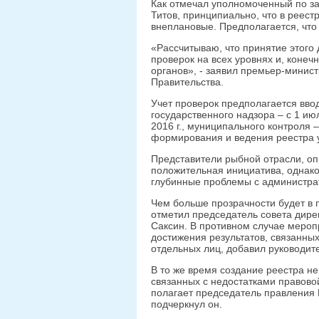
Как отмечал уполномоченный по з
Титов, принципиально, что в реест
внеплановые. Предполагается, что
«Рассчитываю, что принятие этого
проверок на всех уровнях и, конеч
органов», - заявил премьер-минис
Правительства.
Учет проверок предполагается вво
государственного надзора – с 1 июл
2016 г., муниципального контроля –
формирования и ведения реестра 
Представители рыбной отрасли, оп
положительная инициатива, однако
глубинные проблемы с администра
Чем больше прозрачности будет в 
отметил председатель совета дир
Саксин. В противном случае мероп
достижения результатов, связанны
отдельных лиц, добавил руководи
В то же время создание реестра н
связанных с недостатками правовой
полагает председатель правления 
подчеркнул он.