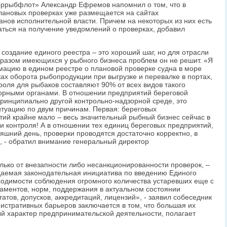
ррыбфлот» Александр Ефремов напомнил о том, что в
ановых проверках уже размещается на сайтах
ов исполнительной власти. Причем на некоторых из них есть
ться на получение уведомлений о проверках, добавил
оздание единого реестра – это хороший шаг, но для отрасли
разом имеющихся у рыбного бизнеса проблем он не решит. «Я
ацию в едином реестре о плановой проверке судна в море
ах оборота рыбопродукции при выгрузке и перевалке в портах,
роля для рыбаков составляют 90% от всех видов такого
зорными органами. В отношении предприятий береговой
принципиально другой контрольно-надзорной среде, это
туацию по двум причинам. Первая: береговых
й крайне мало – весь значительный рыбный бизнес сейчас в
и контроля! А в отношении тех единиц береговых предприятий,
яшний день, проверки проводятся достаточно корректно, в
», - обратил внимание генеральный директор
лько от внезапности либо несанкционированности проверок, –
ждаемая законодательная инициатива по введению Единого
бходимости соблюдения огромного количества устаревших еще с
ламентов, норм, поддержания в актуальном состоянии
атов, допусков, аккредитаций, лицензий», - заявил собеседник
истративных барьеров заключается в том, что большая их
й характер предпринимательской деятельности, полагает