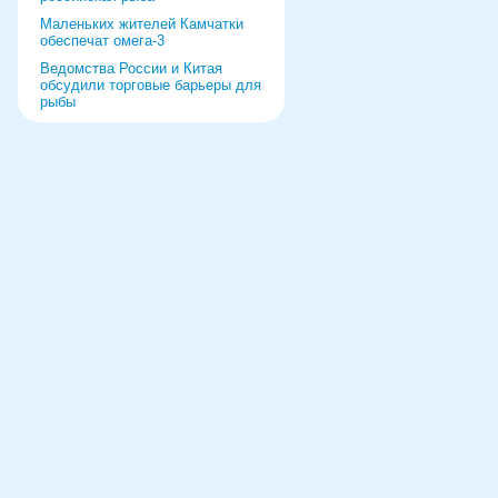
Маленьких жителей Камчатки
обеспечат омега-3
Ведомства России и Китая
обсудили торговые барьеры для
рыбы
Роспотребнадзор дал добро
форуму и выставке в Питере
Рыбаки выберут режим работы
на 2022 год
«Прибрежка» получила список
видов продукции
Ремонт судна за границей
обернулся уголовным делом