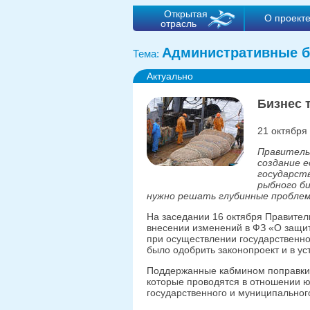
Открытая
О проект
отрасль
Административные б
Тема:
Актуально
Бизнес 
21 октября
Правитель
создание 
государст
рыбного би
нужно решать глубинные пробле
На заседании 16 октября Правител
внесении изменений в ФЗ «О защи
при осуществлении государственно
было одобрить законопроект и в ус
Поддержанные кабмином поправки 
которые проводятся в отношении 
государственного и муниципальног