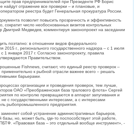
ащите прав предпринимателей при Президенте РФ Борис
ре найдут отражение все проверки – и плановые, и
 оператором реестра будет Генеральная прокуратура России.
 документа позволит повысить прозрачность и эффективность
но, сократит число необоснованных визитов контрольных
тр Дмитрий Медведев, комментируя законопроект на заседании
дить поэтапно: в отношении видов федерального
я 2015 г., регионального государственного надзора – с 1 июля
 с 1 января 2017 г. Согласно законопроекту, правила
утверждаются Правительством.
рошенные Fishnews, считают, что единый реестр проверок –
 применительно к рыбной отрасли важнее всего – решать
тивными барьерами.
процессах организации и проведения проверок, тем лучше,
екторов ОАО «Преображенская база тралового флота» Сергей
риятия по контролю превращаются в аппарат запугивания и
х не с государственными интересами, а с интересами
тель рыбопромышленного предприятия.
е заменяет собой устранение административных барьеров,
 базы, но, может быть, где-то поспособствует этой работе,
ПБТФ. «Правовая база – это отдельный вообще инструмент», -