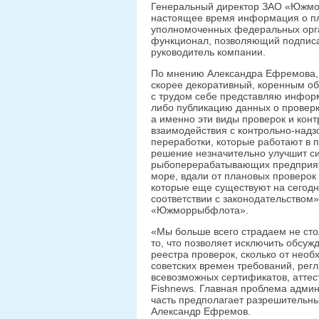
Генеральный директор ЗАО «Южмо
настоящее время информация о пл
уполномоченных федеральных орган
функционал, позволяющий подписа
руководитель компании.
По мнению Александра Ефремова, с
скорее декоративный, коренным об
с трудом себе представляю информ
либо публикацию данных о проверк
а именно эти виды проверок и конт
взаимодействия с контрольно-над
переработки, которые работают в 
решение незначительно улучшит си
рыбоперерабатывающих предприяти
море, вдали от плановых проверок 
которые еще существуют на сегодн
соответствии с законодательством
«Южморрыбфлота».
«Мы больше всего страдаем не сто
то, что позволяет исключить обсу
реестра проверок, сколько от нео
советских времен требований, рег
всевозможных сертификатов, аттест
Fishnews. Главная проблема админ
часть предполагает разрешительны
Александр Ефремов.