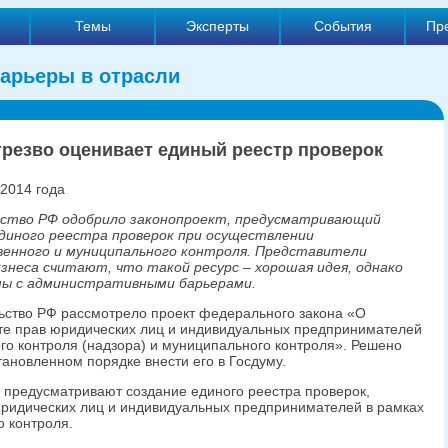
е
Темы
Эксперты
События
Пр
арьеры в отрасли
трезво оценивает единый реестр проверок
 2014 года
ство РФ одобрило законопроект, предусматривающий
единого реестра проверок при осуществлении
венного и муниципального контроля. Представители
знеса считают, что такой ресурс – хорошая идея, однако
мы с административными барьерами.
ьство РФ рассмотрело проект федерального закона «О
те прав юридических лиц и индивидуальных предпринимателей
го контроля (надзора) и муниципального контроля». Решено
тановленном порядке внести его в Госдуму.
предусматривают создание единого реестра проверок,
юридических лиц и индивидуальных предпринимателей в рамках
о контроля.