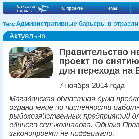
Открытая
О проекте
Темы
отрасль
Административные барьеры в отрасли
Тема:
Актуально
Правительство н
проект по сняти
для перехода на
7 ноября 2014 года
Магаданская областная дума предл
ограничение по численности работ
рыбохозяйственных предприятий д
единого сельхозналога. Однако Пр
законопроект не поддержало.