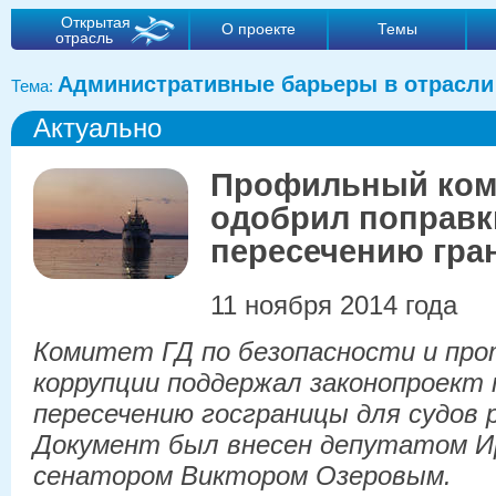
Открытая
О проекте
Темы
отрасль
Административные барьеры в отрасли
Тема:
Актуально
Профильный ком
одобрил поправк
пересечению гра
11 ноября 2014 года
Комитет ГД по безопасности и пр
коррупции поддержал законопроект
пересечению госграницы для судов 
Документ был внесен депутатом И
сенатором Виктором Озеровым.